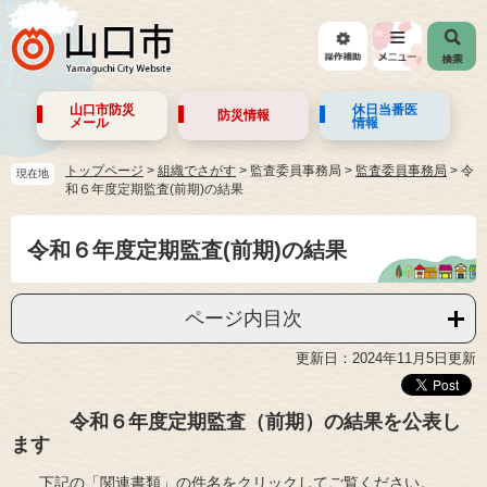
山口市防災
休日当番医
防災情報
メール
情報
トップページ
>
組織でさがす
>
監査委員事務局
>
監査委員事務局
>
令
現在地
和６年度定期監査(前期)の結果
令和６年度定期監査(前期)の結果
ページ内目次
更新日：2024年11月5日更新
令和６年度定期監査（前期）の結果を公表し
ます
下記の「関連書類」の件名をクリックしてご覧ください。