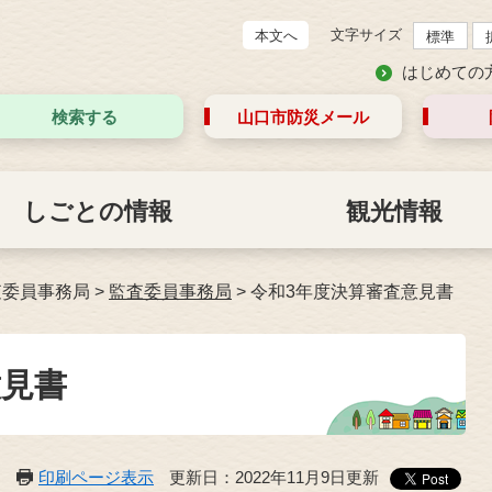
文字サイズ
本文へ
標準
はじめての
検索する
山口市防災
メール
しごとの情報
観光情報
査委員事務局
>
監査委員事務局
>
令和3年度決算審査意見書
意見書
印刷ページ表示
更新日：2022年11月9日更新