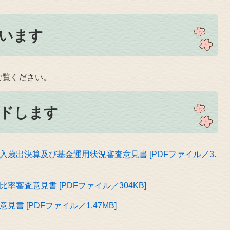
います
ご覧ください。
ドします
歳出決算及び基金運用状況審査意見書 [PDFファイル／3.
審査意見書 [PDFファイル／304KB]
 [PDFファイル／1.47MB]