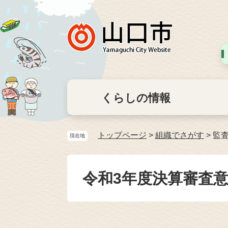
くらしの情報
トップページ
>
組織でさがす
>
監
現在地
令和3年度決算審査