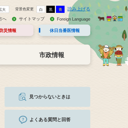
読み上げる
背景色変更
拡大
白
黒
青
方へ
サイトマップ
Foreign Language
防災情報
休日当番医
情報
市政情報
見つからないときは
よくある質問と回答