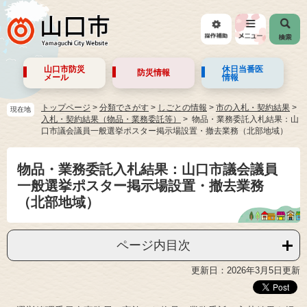
山口市防災
休日当番医
防災情報
メール
情報
トップページ
>
分類でさがす
>
しごとの情報
>
市の入札・契約結果
>
現在地
入札・契約結果（物品・業務委託等）
物品・業務委託入札結果：山
口市議会議員一般選挙ポスター掲示場設置・撤去業務（北部地域）
物品・業務委託入札結果：山口市議会議員
一般選挙ポスター掲示場設置・撤去業務
（北部地域）
ページ内目次
更新日：2026年3月5日更新