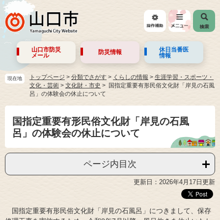
山口市防災
休日当番医
防災情報
メール
情報
トップページ
>
分類でさがす
>
くらしの情報
>
生涯学習・スポーツ・
現在地
文化・芸術
>
文化財・市史
国指定重要有形民俗文化財「岸見の石風
呂」の体験会の休止について
国指定重要有形民俗文化財「岸見の石風
呂」の体験会の休止について
ページ内目次
更新日：2026年4月17日更新
国指定重要有形民俗文化財「岸見の石風呂」につきまして、保存