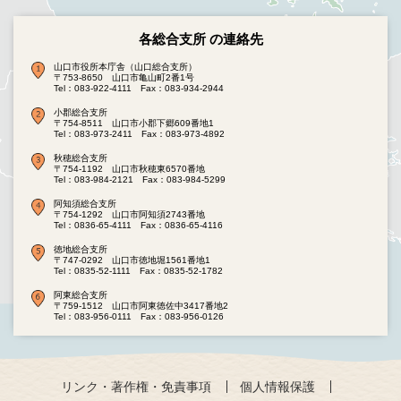
各総合支所 の連絡先
山口市役所本庁舎（山口総合支所）
〒753-8650 山口市亀山町2番1号
Tel：083-922-4111
Fax：083-934-2944
小郡総合支所
〒754-8511 山口市小郡下郷609番地1
Tel：083-973-2411
Fax：083-973-4892
秋穂総合支所
〒754-1192 山口市秋穂東6570番地
Tel：083-984-2121
Fax：083-984-5299
阿知須総合支所
〒754-1292 山口市阿知須2743番地
Tel：0836-65-4111
Fax：0836-65-4116
徳地総合支所
〒747-0292 山口市徳地堀1561番地1
Tel：0835-52-1111
Fax：0835-52-1782
阿東総合支所
〒759-1512 山口市阿東徳佐中3417番地2
Tel：083-956-0111
Fax：083-956-0126
リンク・著作権・免責事項
個人情報保護