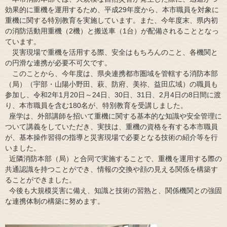
効果的に重機を運用するため、平成29年度から、本市職員を対象に
重機に関する特別教育を実施しています。また、今年度末、県内初
の消防活動用重機（2機）と搬送車（1台）が配備されることとなっ
ています。
災害現場で重機を活用する際、安全はもちろんのこと、各機関と
の円滑な連携が必要不可欠です。
このことから、今年度は、県央連携都市圏域を管轄する消防本部
（局）（宇部・山陽小野田、萩、防府、美祢、益田広域）の職員も
参加し、令和2年1月20日～24日、30日、31日、2月4日の8日間に渡
り、本市職員を含む180名が、特別教育を受講しました。
座学は、外部講師を招いて重機に関する基本的な知識や安全管理に
ついて講義をしていただき、実技は、重機の資格を有する本市職員
が、基本操作習得の指導と災害現場で必要となる技術の紹介等を行
いました。
近隣消防本部（局）と合同で実施することで、重機を運用する際の
共通認識を持つことができ、情報の交換や顔の見える関係を構築す
ることができました。
今後も大規模災害に備え、知識と技術の習熟と、関係機関との強固
な連携体制の構築に努めます。