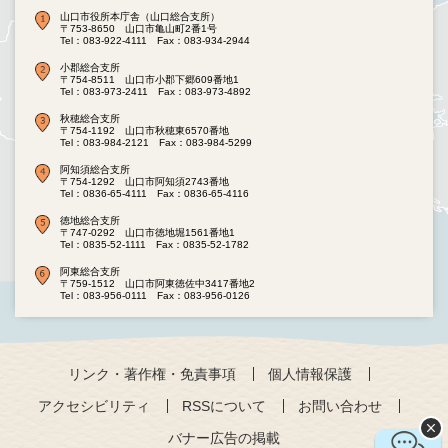
山口市役所本庁舎（山口総合支所）
〒753-8650 山口市亀山町2番1号
Tel：083-922-4111
Fax：083-934-2944
小郡総合支所
〒754-8511 山口市小郡下郷609番地1
Tel：083-973-2411
Fax：083-973-4892
秋穂総合支所
〒754-1192 山口市秋穂東6570番地
Tel：083-984-2121
Fax：083-984-5299
阿知須総合支所
〒754-1292 山口市阿知須2743番地
Tel：0836-65-4111
Fax：0836-65-4116
徳地総合支所
〒747-0292 山口市徳地堀1561番地1
Tel：0835-52-1111
Fax：0835-52-1782
阿東総合支所
〒759-1512 山口市阿東徳佐中3417番地2
Tel：083-956-0111
Fax：083-956-0126
リンク・著作権・免責事項
個人情報保護
アクセシビリティ
RSSについて
お問い合わせ
バナー広告の掲載