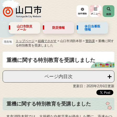
山口市防災
休日当番医
防災情報
メール
情報
トップページ
>
組織でさがす
>
山口市消防本部
>
警防課
>
重機に関す
現在地
る特別教育を受講しました
重機に関する特別教育を受講しました
ページ内目次
更新日：2020年2月6日更新
重機に関する特別教育を受講しました
本市消防本部では、大規模な自然災害が発生した際に、迅速かつ