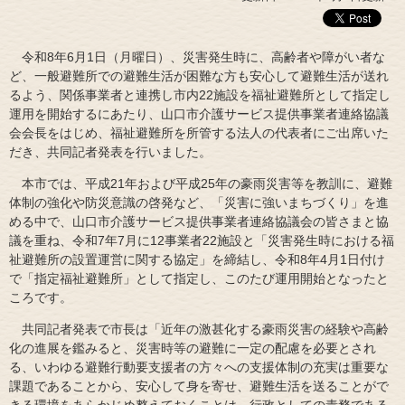
令和8年6月1日（月曜日）、災害発生時に、高齢者や障がい者な
ど、一般避難所での避難生活が困難な方も安心して避難生活が送れ
るよう、関係事業者と連携し市内22施設を福祉避難所として指定し
運用を開始するにあたり、山口市介護サービス提供事業者連絡協議
会会長をはじめ、福祉避難所を所管する法人の代表者にご出席いた
だき、共同記者発表を行いました。
本市では、平成21年および平成25年の豪雨災害等を教訓に、避難
体制の強化や防災意識の啓発など、「災害に強いまちづくり」を進
める中で、山口市介護サービス提供事業者連絡協議会の皆さまと協
議を重ね、令和7年7月に12事業者22施設と「災害発生時における福
祉避難所の設置運営に関する協定」を締結し、令和8年4月1日付け
で「指定福祉避難所」として指定し、このたび運用開始となったと
ころです。
共同記者発表で市長は「近年の激甚化する豪雨災害の経験や高齢
化の進展を鑑みると、災害時等の避難に一定の配慮を必要とされ
る、いわゆる避難行動要支援者の方々への支援体制の充実は重要な
課題であることから、安心して身を寄せ、避難生活を送ることがで
きる環境をあらかじめ整えておくことは、行政としての責務である