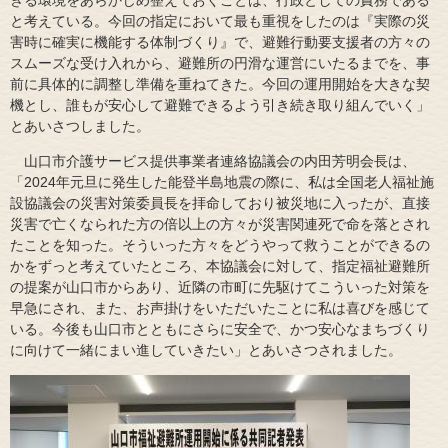
と考えている。今回の指定において最も重視をしたのは『実際の災
害時に確実に機能する体制づくり』で、避難行動要支援者の方々の
スムーズな受け入れから、避難所の円滑な運営にいたるまでを、事
前に具体的に調整し準備を重ねてきた。今回の運用開始を大きな契
機とし、誰もが安心して避難できるよう引き続き取り組んでいく」
とあいさつしました。
山口市介護サービス提供事業者連絡協議会の内田芳明会長は、
「2024年元旦に発生した能登半島地震の際に、私は全国老人福祉施
設協議会の災害対策委員長を拝命しており被災地に入ったが、直接
災害で亡くなられた方の倍以上の方々が災害関連死で命を落とされ
たことを知った。そういった方々をどうやって救うことができるの
かをずっと考えていたところ、本協議会に対して、指定福祉避難所
の提案が山口市からあり、近隣の市町に先駆けてこういった対策を
早急にされ、また、お声掛けをいただいたことに私は喜びを感じて
いる。今後も山口市とともにさらに安全で、かつ安心なまちづくり
に向けて一緒にまい進していきたい」とあいさつされました。