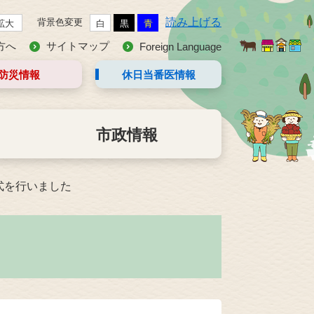
読み上げる
背景色変更
拡大
白
黒
青
方へ
サイトマップ
Foreign Language
防災情報
休日当番医
情報
市政情報
式を行いました