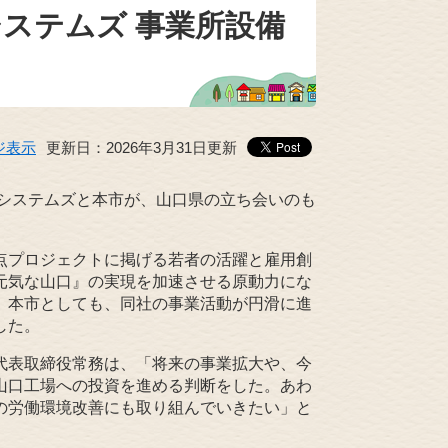
ステムズ 事業所設備
た
ジ表示
更新日：2026年3月31日更新
トシステムズと本市が、山口県の立ち会いのも
点プロジェクトに掲げる若者の活躍と雇用創
元気な山口』の実現を加速させる原動力にな
、本市としても、同社の事業活動が円滑に進
した。
代表取締役常務は、「将来の事業拡大や、今
山口工場への投資を進める判断をした。あわ
の労働環境改善にも取り組んでいきたい」と