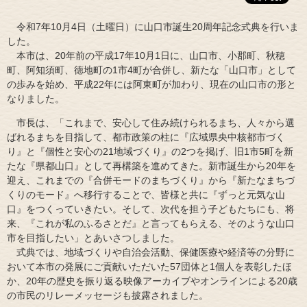
令和7年10月4日（土曜日）に山口市誕生20周年記念式典を行いま
した。
本市は、20年前の平成17年10月1日に、山口市、小郡町、秋穂
町、阿知須町、徳地町の1市4町が合併し、新たな「山口市」として
の歩みを始め、平成22年には阿東町が加わり、現在の山口市の形と
なりました。
市長は、「これまで、安心して住み続けられるまち、人々から選
ばれるまちを目指して、都市政策の柱に『広域県央中核都市づく
り』と『個性と安心の21地域づくり』の2つを掲げ、旧1市5町を新
たな『県都山口』として再構築を進めてきた。新市誕生から20年を
迎え、これまでの『合併モードのまちづくり』から『新たなまちづ
くりのモード』へ移行することで、皆様と共に『ずっと元気な山
口』をつくっていきたい。そして、次代を担う子どもたちにも、将
来、『これが私のふるさとだ』と言ってもらえる、そのような山口
市を目指したい」とあいさつしました。
式典では、地域づくりや自治会活動、保健医療や経済等の分野に
おいて本市の発展にご貢献いただいた57団体と1個人を表彰したほ
か、20年の歴史を振り返る映像アーカイブやオンラインによる20歳
の市民のリレーメッセージも披露されました。