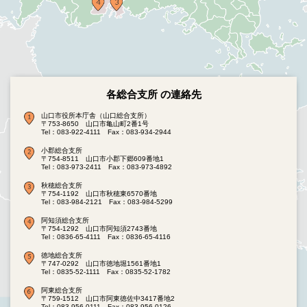
各総合支所 の連絡先
山口市役所本庁舎（山口総合支所）
〒753-8650 山口市亀山町2番1号
Tel：083-922-4111
Fax：083-934-2944
小郡総合支所
〒754-8511 山口市小郡下郷609番地1
Tel：083-973-2411
Fax：083-973-4892
秋穂総合支所
〒754-1192 山口市秋穂東6570番地
Tel：083-984-2121
Fax：083-984-5299
阿知須総合支所
〒754-1292 山口市阿知須2743番地
Tel：0836-65-4111
Fax：0836-65-4116
徳地総合支所
〒747-0292 山口市徳地堀1561番地1
Tel：0835-52-1111
Fax：0835-52-1782
阿東総合支所
〒759-1512 山口市阿東徳佐中3417番地2
Tel：083-956-0111
Fax：083-956-0126