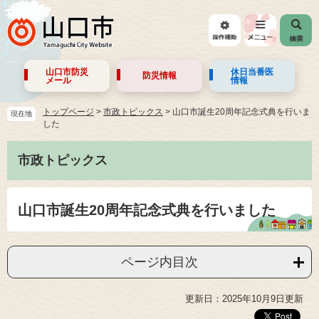
山口市防災
休日当番医
防災情報
メール
情報
トップページ
>
市政トピックス
>
山口市誕生20周年記念式典を行いま
現在地
した
市政トピックス
山口市誕生20周年記念式典を行いました
ページ内目次
更新日：2025年10月9日更新