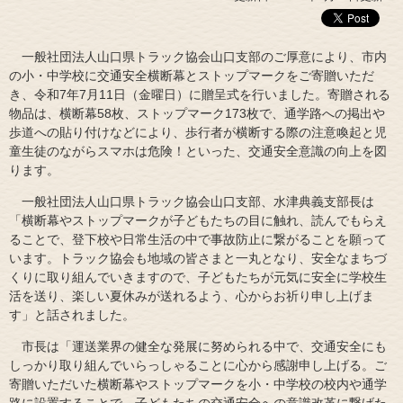
一般社団法人山口県トラック協会山口支部のご厚意により、市内
の小・中学校に交通安全横断幕とストップマークをご寄贈いただ
き、令和7年7月11日（金曜日）に贈呈式を行いました。寄贈される
物品は、横断幕58枚、ストップマーク173枚で、通学路への掲出や
歩道への貼り付けなどにより、歩行者が横断する際の注意喚起と児
童生徒のながらスマホは危険！といった、交通安全意識の向上を図
ります。
一般社団法人山口県トラック協会山口支部、水津典義支部長は
「横断幕やストップマークが子どもたちの目に触れ、読んでもらえ
ることで、登下校や日常生活の中で事故防止に繋がることを願って
います。トラック協会も地域の皆さまと一丸となり、安全なまちづ
くりに取り組んでいきますので、子どもたちが元気に安全に学校生
活を送り、楽しい夏休みが送れるよう、心からお祈り申し上げま
す」と話されました。
市長は「運送業界の健全な発展に努められる中で、交通安全にも
しっかり取り組んでいらっしゃることに心から感謝申し上げる。ご
寄贈いただいた横断幕やストップマークを小・中学校の校内や通学
路に設置することで、子どもたちの交通安全への意識改革に繋げた