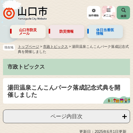
山口市防災
休日当番医
防災情報
メール
情報
トップページ
>
市政トピックス
>
湯田温泉こんこんパーク落成記念式
現在地
典を開催しました
市政トピックス
湯田温泉こんこんパーク落成記念式典を開
催しました
ページ内目次
更新日：2025年6月1日更新