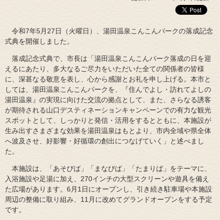
令和7年5月27日（火曜日）、湯田温泉こんこんパークの落成記念
式典を開催しました。
落成記念式典で、市長は「湯田温泉こんこんパーク落成の日を迎
えるにあたり、多大なるご尽力をいただいた全ての関係者の皆様
に、深甚なる敬意を表し、心から感謝とお礼を申し上げる。本市と
しては、湯田温泉こんこんパークを、『住んでよし・訪れてよしの
湯田温泉』の実現に向けた交流の拠点として、また、さらなる誘客
が期待される山口デスティネーションキャンペーンでの有力な観光
スポットとして、しっかりと発信・活用をするとともに、本施設が
生み出すさまざまな効果を湯田温泉はもとより、市内全域や県全体
へ波及させ、好影響・好循環の創出につなげていく」と述べまし
た。
本施設は、「あそびば」「まなびば」「たまりば」をテーマに、
入浴施設や足湯に加え、270インチの大型スクリーンや遊具を備え
た広場があります。6月1日にオープンし、引き続き駐車場や本施設
周辺の整備に取り組み、11月に改めてグランドオープンをする予定
です。