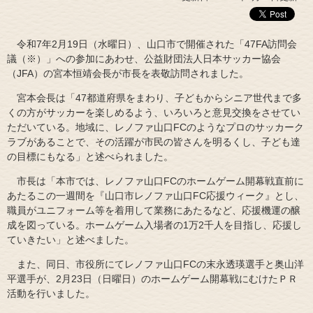
令和7年2月19日（水曜日）、山口市で開催された「47FA訪問会
議（※）」への参加にあわせ、公益財団法人日本サッカー協会
（JFA）の宮本恒靖会長が市長を表敬訪問されました。
宮本会長は「47都道府県をまわり、子どもからシニア世代まで多
くの方がサッカーを楽しめるよう、いろいろと意見交換をさせてい
ただいている。地域に、レノファ山口FCのようなプロのサッカーク
ラブがあることで、その活躍が市民の皆さんを明るくし、子ども達
の目標にもなる」と述べられました。
市長は「本市では、レノファ山口FCのホームゲーム開幕戦直前に
あたるこの一週間を『山口市レノファ山口FC応援ウィーク』とし、
職員がユニフォーム等を着用して業務にあたるなど、応援機運の醸
成を図っている。ホームゲーム入場者の1万2千人を目指し、応援し
ていきたい」と述べました。
また、同日、市役所にてレノファ山口FCの末永透瑛選手と奥山洋
平選手が、2月23日（日曜日）のホームゲーム開幕戦にむけたＰＲ
活動を行いました。