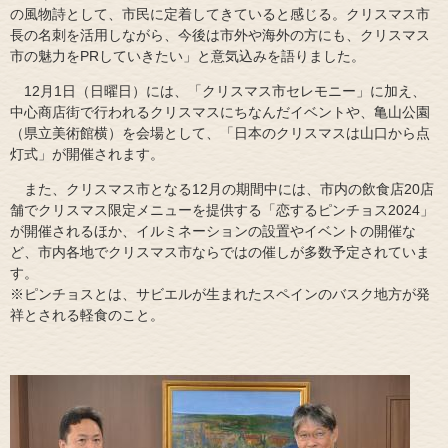
の風物詩として、市民に定着してきていると感じる。クリスマス市
長の名刺を活用しながら、今後は市外や海外の方にも、クリスマス
市の魅力をPRしていきたい」と意気込みを語りました。
12月1日（日曜日）には、「クリスマス市セレモニー」に加え、
中心商店街で行われるクリスマスにちなんだイベントや、亀山公園
（県立美術館横）を会場として、「日本のクリスマスは山口から点
灯式」が開催されます。
また、クリスマス市となる12月の期間中には、市内の飲食店20店
舗でクリスマス限定メニューを提供する「恋するピンチョス2024」
が開催されるほか、イルミネーションの設置やイベントの開催な
ど、市内各地でクリスマス市ならではの催しが多数予定されていま
す。
※ピンチョスとは、サビエルが生まれたスペインのバスク地方が発
祥とされる軽食のこと。