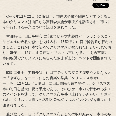
令和6年11月22日（金曜日）、市内の企業や団体などでつくる日
本のクリスマスは山口から実行委員会が市役所を訪問され、市長に
今年行われる事業について説明をされました。
室町時代、山口を中心に治めていた大内義隆が、フランシスコ・
サビエルの布教の願いを受け入れ、1552年に山口で降誕祭が行われ
ました。これが日本で初めてクリスマスが祝われた日といわれてお
り、毎年、「12月、山口市はクリスマス市になる。」を合言葉に、
市内各所でクリスマスにちなんださまざまなイベントが開催されて
います。
岡部達矢実行委員長は「山口市のクリスマスの歴史や大切な人と
の「きずな」をテーマにした音楽の祭典「クリスマス市セレモニ
ー」を、12月1日（日曜日）に山口市民会館で開催し、クリスマス
市の初日を盛大に祝う予定である。そのほか、市内で行われる多く
のイベントを通して、クリスマス市を盛り上げていきたい」と述べ
られ、クリスマス市長の名刺と公式グッズのピンバッジを市長に手
渡されました。
受け取った市長は「クリスマス市としての取り組みが、本市の冬