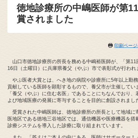
徳地診療所の中嶋医師が第1
賞されました
印刷ページ
山口市徳地診療所の所長を務める中嶋裕医師が、「第11回
16日（土曜日）に兵庫県養父（やぶ）市で表彰式が行われ
やぶ医者大賞とは、へき地の病院や診療所に5年以上勤務
貢献している医師を顕彰するもので、養父市が主催してい
「養父（やぶ）に住む名医」であることにちなんでおり、
よび地域医療の発展に寄与することを目的に創設されまし
受賞された中嶋医師は、徳地診療所の所長として地域に
医地区である徳地三谷地区では、通信機器や医療機器を搭載
診療システムを導入した診療に取り組まれています。
また、「答えはご本人の中にある、医師はサポーター！