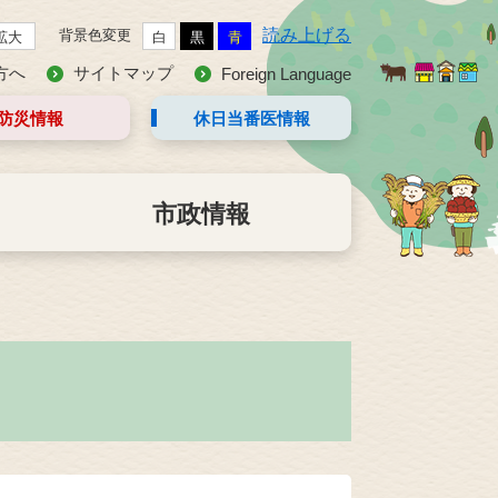
読み上げる
背景色変更
拡大
白
黒
青
方へ
サイトマップ
Foreign Language
防災情報
休日当番医
情報
市政情報