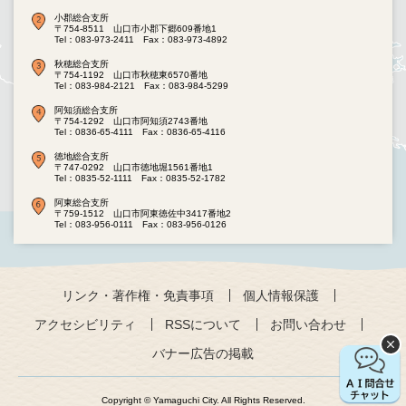
小郡総合支所
〒754-8511 山口市小郡下郷609番地1
Tel：083-973-2411
Fax：083-973-4892
秋穂総合支所
〒754-1192 山口市秋穂東6570番地
Tel：083-984-2121
Fax：083-984-5299
阿知須総合支所
〒754-1292 山口市阿知須2743番地
Tel：0836-65-4111
Fax：0836-65-4116
徳地総合支所
〒747-0292 山口市徳地堀1561番地1
Tel：0835-52-1111
Fax：0835-52-1782
阿東総合支所
〒759-1512 山口市阿東徳佐中3417番地2
Tel：083-956-0111
Fax：083-956-0126
リンク・著作権・免責事項
個人情報保護
アクセシビリティ
RSSについて
お問い合わせ
バナー広告の掲載
Copyright © Yamaguchi City. All Rights Reserved.