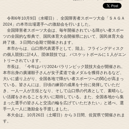
令和6年10月9日（水曜日）、全国障害者スポーツ大会「ＳＡＧＡ
2024」の本市出場選手への激励会を行いました。
全国障害者スポーツ大会は、毎年開催されている障がい者スポー
ツの全国的な祭典で、国民体育大会開催県において、国民体育大会
終了後、３日間の会期で開催されます。
本市からは、山口県代表選手として、陸上、フライングディスク
の個人競技に計4人、団体競技では、バスケットボールに１人がエン
トリーされています。
市長は、「今年はパリ2024パラリンピック競技大会が開催され、
本市出身の廣瀬順子さんが女子柔道で金メダルを獲得されるなど、
大いに盛り上がり、全国各地で障がい者スポーツへの関心が高まっ
ている。皆さんには、日頃の練習の成果を十分に発揮していただ
き、一人一人が主役となり、そして山口県の代表として、素晴らし
い活躍をされることを大いに期待している。また、全国各地から集
まった選手の皆さんと交流の輪を広げていただきたい」と述べ、選
手一人一人に激励金を手渡しました。
本大会は、10月26日（土曜日）から３日間、佐賀県で開催されま
す。