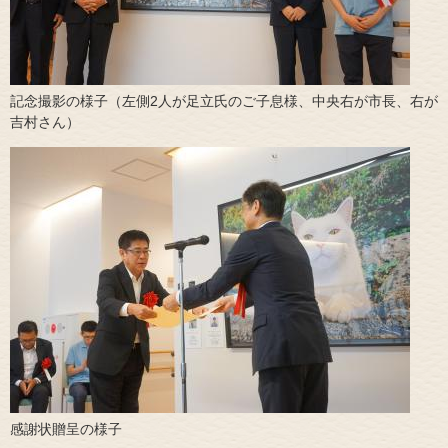
記念撮影の様子（左側2人が足立氏のご子息様、中央右が市長、右が
吉村さん）
​感謝状贈呈の様子