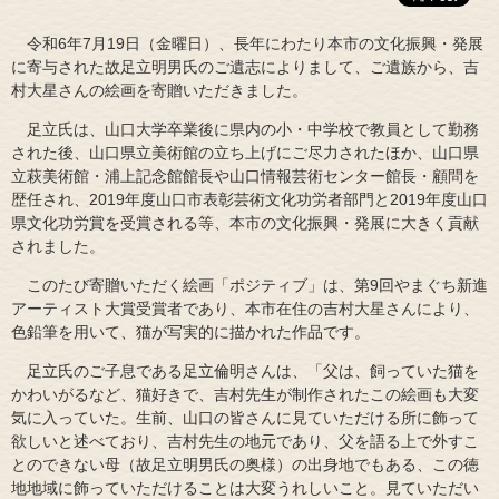
令和6年7月19日（金曜日）、長年にわたり本市の文化振興・発展
に寄与された故足立明男氏のご遺志によりまして、ご遺族から、吉
村大星さんの絵画を寄贈いただきました。
足立氏は、山口大学卒業後に県内の小・中学校で教員として勤務
された後、山口県立美術館の立ち上げにご尽力されたほか、山口県
立萩美術館・浦上記念館館長や山口情報芸術センター館長・顧問を
歴任され、2019年度山口市表彰芸術文化功労者部門と2019年度山口
県文化功労賞を受賞される等、本市の文化振興・発展に大きく貢献
されました。
このたび寄贈いただく絵画「ポジティブ」は、第9回やまぐち新進
アーティスト大賞受賞者であり、本市在住の吉村大星さんにより、
色鉛筆を用いて、猫が写実的に描かれた作品です。
足立氏のご子息である足立倫明さんは、「父は、飼っていた猫を
かわいがるなど、猫好きで、吉村先生が制作されたこの絵画も大変
気に入っていた。生前、山口の皆さんに見ていただける所に飾って
欲しいと述べており、吉村先生の地元であり、父を語る上で外すこ
とのできない母（故足立明男氏の奥様）の出身地でもある、この徳
地地域に飾っていただけることは大変うれしいこと。見ていただい