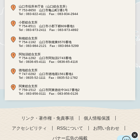
山口市役所本庁舎（山口総合支所）
〒753-8650 山口市亀山町2番1号
Tel：083-922-4111
Fax：083-934-2944
小郡総合支所
〒754-8511 山口市小郡下郷609番地1
Tel：083-973-2411
Fax：083-973-4892
秋穂総合支所
〒754-1192 山口市秋穂東6570番地
Tel：083-984-2121
Fax：083-984-5299
阿知須総合支所
〒754-1292 山口市阿知須2743番地
Tel：0836-65-4111
Fax：0836-65-4116
徳地総合支所
〒747-0292 山口市徳地堀1561番地1
Tel：0835-52-1111
Fax：0835-52-1782
阿東総合支所
〒759-1512 山口市阿東徳佐中3417番地2
Tel：083-956-0111
Fax：083-956-0126
リンク・著作権・免責事項
個人情報保護
アクセシビリティ
RSSについて
お問い合わせ
バナー広告の掲載