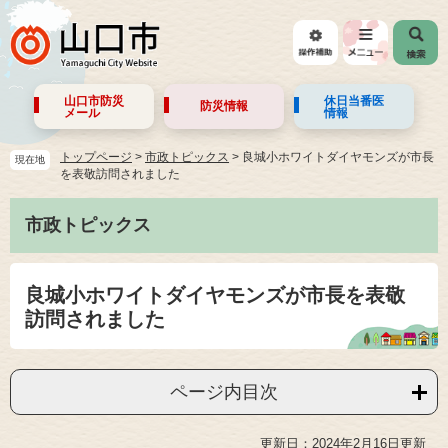
山口市防災
休日当番医
防災情報
メール
情報
トップページ
>
市政トピックス
>
良城小ホワイトダイヤモンズが市長
現在地
を表敬訪問されました
市政トピックス
良城小ホワイトダイヤモンズが市長を表敬
訪問されました
ページ内目次
更新日：2024年2月16日更新