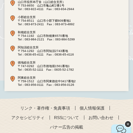
山口市役所本庁舎（山口総合支所）
〒753-8650 山口市亀山町2番1号
Tel：083-922-4111
Fax：083-934-2944
小郡総合支所
〒754-8511 山口市小郡下郷609番地1
Tel：083-973-2411
Fax：083-973-4892
秋穂総合支所
〒754-1192 山口市秋穂東6570番地
Tel：083-984-2121
Fax：083-984-5299
阿知須総合支所
〒754-1292 山口市阿知須2743番地
Tel：0836-65-4111
Fax：0836-65-4116
徳地総合支所
〒747-0292 山口市徳地堀1561番地1
Tel：0835-52-1111
Fax：0835-52-1782
阿東総合支所
〒759-1512 山口市阿東徳佐中3417番地2
Tel：083-956-0111
Fax：083-956-0126
リンク・著作権・免責事項
個人情報保護
アクセシビリティ
RSSについて
お問い合わせ
バナー広告の掲載