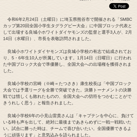
令和6年2月24日（土曜日）に埼玉県熊谷市で開催される「SMBC
カップ第20回全国小学生タグラグビー大会」に中国ブロック代表と
して出場する良城小ホワイトダイヤモンズの監督と選手3人が、2月
14日（水曜日）、市長を表敬訪問されました。
良城小ホワイトダイヤモンズは良城小学校の有志で結成されてお
り、5・6年生10人が所属しています。1月14日（日曜日）に行われ
た中国ブロック大会で準優勝し、全国大会への出場権を獲得されま
した。
良城小学校の宮崎（※崎＝たつさき）康生校長は「中国ブロック
大会では予選リーグを全勝で突破できた。決勝トーナメントの決勝
戦では惜しくも敗れたものの、全国大会への切符をつかむことがで
きうれしく思う」と報告されました。
良城小学校6年の小見山雷貴さんは「キャプテンを中心に、負けて
いる時も声を出して、絶対に最後まであきらめずに一戦一戦戦いた
い。試合に勝った時は、チームで喜び合いたい。全国優勝できるよ
うに頑張ります」と意気込みを語られました。