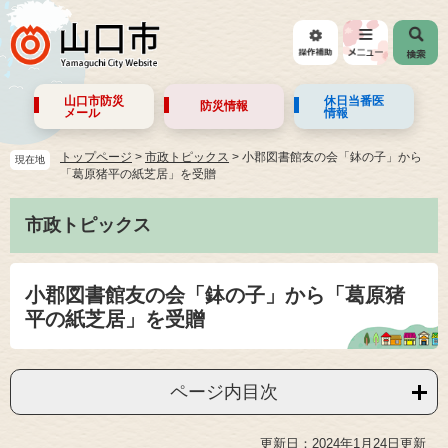
山口市防災
休日当番医
防災情報
メール
情報
トップページ
>
市政トピックス
>
小郡図書館友の会「鉢の子」から
現在地
「葛原猪平の紙芝居」を受贈
市政トピックス
小郡図書館友の会「鉢の子」から「葛原猪
平の紙芝居」を受贈
ページ内目次
更新日：2024年1月24日更新