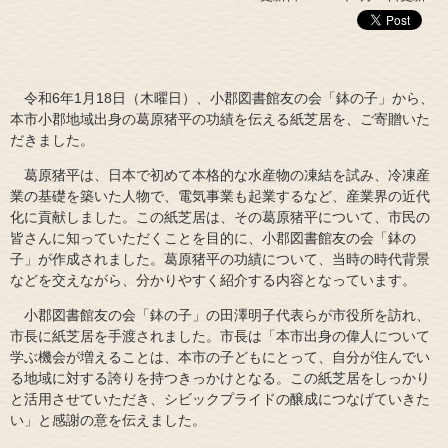
令和6年1月18日（木曜日）、小郡図書館友の会「鉢の子」から、
本市小郡地域出身の葛原猪平の功績を伝える紙芝居を、ご寄贈いた
だきました。
葛原猪平は、日本で初めて本格的な水産物の凍結を試み、冷凍産
業の基礎を築いた人物で、電気事業も起業するなど、産業界の近代
化に貢献しました。この紙芝居は、その葛原猪平について、市民の
皆さんに知っていただくことを目的に、小郡図書館友の会「鉢の
子」が作成されました。葛原猪平の功績について、当時の時代背景
などを交えながら、分かりやすく紹介する内容となっています。
小郡図書館友の会「鉢の子」の田澤明子代表らが市役所を訪れ、
市長に紙芝居を手渡されました。市長は「本市出身の偉人について
学ぶ機会が増えることは、本市の子どもにとって、自分が住んでい
る地域に対する誇りを持つきっかけとなる。この紙芝居をしっかり
と活用させていただき、シビックプライドの醸成につなげていきた
い」と感謝の意を伝えました。