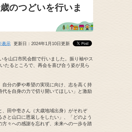
十歳のつどいを行いま
ジ表示
更新日：2024年1月10日更新
どいを山口市民会館で行いました。振り袖やス
場のいたるところで、再会を喜び合う姿が見ら
、自分の夢や希望の実現に向け、志を高く持
時代を自身の力で切り開いてほしい」と激励
と、田中壱さん（大歳地域出身）がそれぞ
るさと山口に恩返しをしたい」、「どのよう
の方々への感謝を忘れず、未来への一歩を踏