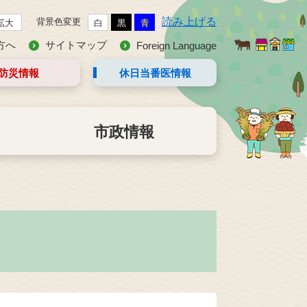
読み上げる
背景色変更
拡大
白
黒
青
方へ
サイトマップ
Foreign Language
防災情報
休日当番医
情報
市政情報