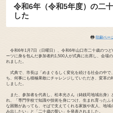
令和6年（令和5年度）の二
した
印刷ペー
令和6年1月7日（日曜日）、令和6年山口市二十歳のつ
ーツに身を包んだ参加者約1,500人が式典に出席し、会
れました。
式典で、市長は「めまぐるしく変化を続ける社会の中で
ち、何事にも積極果敢にチャレンジしていただき、変革の
しました。
また、参加者を代表し、松本光さん（鋳銭司地域出身）
れ、「専門学校で知識や技術を身につけ、生まれ育ったふ
な困難があっても、そばで支えてくれる家族や友人、地域
み出したい」と「二十歳の誓い」を発表されました。