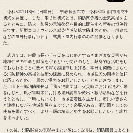
令和5年1月8日（日曜日）、県教育会館で、令和5年山口市消防出
初式を開催しました。消防出初式とは、消防関係者の士気高揚を図
るとともに、防火・防災の意識啓発を目的に開催する新春の恒例行
事です。新型コロナウイルス感染症感染拡大防止のため、一般参観
などの屋外行事は行わず、式典・屋内行事のみの開催となりまし
た。
式典では、伊藤市長が「火災をはじめとするさまざまな災害から
地域住民の生命と財産を守るという使命のもと、献身的な活動をし
ておられることに改めて深く感謝申し上げる。本日を契機にさらな
る消防精神の高揚と技術の錬磨に努められ、地域住民の期待と信頼
に応えるため、一層のご尽力をお願いしたい」とあいさつしまし
た。山下一郎消防団長は「我々消防団は、火災時における消火活動
をはじめ、風水害時等における避難誘導や救出・救助活動などを行
うとともに、平時においても、地域密着性を生かし、市民の皆さん
と連携しながら地域防災を支えていく必要がある。消防団としての
使命を果たすべく、より一層の精進と努力をお願いしたい」と訓辞
を述べました。
その後、消防関連の表彰やまとい隊による演技、消防団員によるト