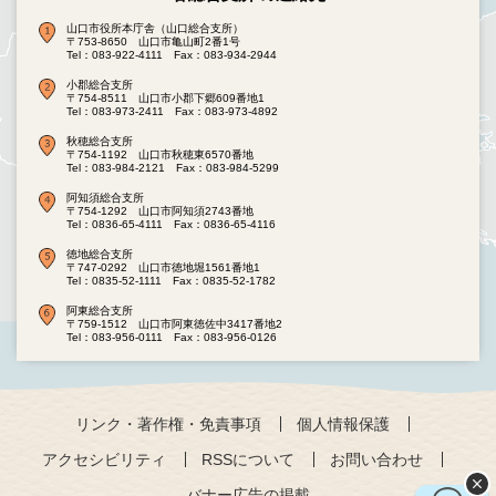
山口市役所本庁舎（山口総合支所）
〒753-8650 山口市亀山町2番1号
Tel：083-922-4111
Fax：083-934-2944
小郡総合支所
〒754-8511 山口市小郡下郷609番地1
Tel：083-973-2411
Fax：083-973-4892
秋穂総合支所
〒754-1192 山口市秋穂東6570番地
Tel：083-984-2121
Fax：083-984-5299
阿知須総合支所
〒754-1292 山口市阿知須2743番地
Tel：0836-65-4111
Fax：0836-65-4116
徳地総合支所
〒747-0292 山口市徳地堀1561番地1
Tel：0835-52-1111
Fax：0835-52-1782
阿東総合支所
〒759-1512 山口市阿東徳佐中3417番地2
Tel：083-956-0111
Fax：083-956-0126
リンク・著作権・免責事項
個人情報保護
アクセシビリティ
RSSについて
お問い合わせ
バナー広告の掲載