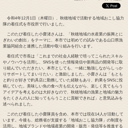
令和4年12月1日（木曜日）、秋穂地域で活動する地域おこし協力
隊の着任式を市役所で行いました。
このたび着任した小齋渚さんは、「秋穂地域の水産業の振興とに
ぎわいの創出」をテーマに、本市では初めての試みである山口県漁
業協同組合と連携した活動や取り組みを行います。
着任式で市長は「これまでの社会人経験で培ってこられたスキル
やノウハウを活用し、SNSを使った情報発信や新商品の開発等に取
り組んでいただきたい。本市としても、一緒に勉強しながらしっか
りサポートしてまいりたい」と激励しました。小齋さんは「もとも
と釣りが好きで釣具店に勤務していた経験もあり、釣果をSNSに投
稿していた。美味しい魚の食べ方も伝えながら、楽しく見てもらう
アイデアを考えるのは大好きなので、秋穂地域の漁業と地域の魅力
をたくさんの人に知ってもらうことに貢献できれば」と意気込みを
述べられました。
このたび着任した小齋隊員を含め、本市では現在14人が活動して
います。今後も、総務省が支援する「地域おこし協力隊」の制度を
活用し、地域ブランドや地場産業の開発・販売・発信等を推進する