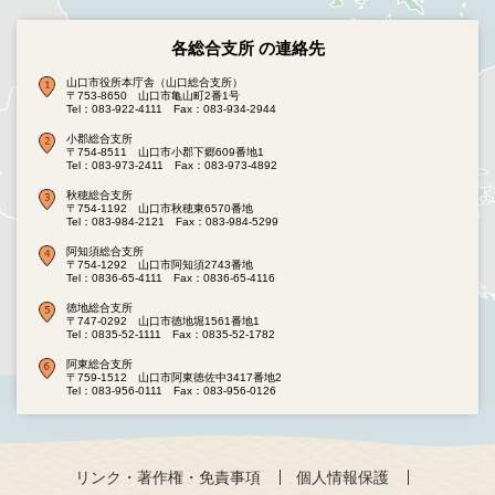
各総合支所 の連絡先
山口市役所本庁舎（山口総合支所）
〒753-8650 山口市亀山町2番1号
Tel：083-922-4111
Fax：083-934-2944
小郡総合支所
〒754-8511 山口市小郡下郷609番地1
Tel：083-973-2411
Fax：083-973-4892
秋穂総合支所
〒754-1192 山口市秋穂東6570番地
Tel：083-984-2121
Fax：083-984-5299
阿知須総合支所
〒754-1292 山口市阿知須2743番地
Tel：0836-65-4111
Fax：0836-65-4116
徳地総合支所
〒747-0292 山口市徳地堀1561番地1
Tel：0835-52-1111
Fax：0835-52-1782
阿東総合支所
〒759-1512 山口市阿東徳佐中3417番地2
Tel：083-956-0111
Fax：083-956-0126
リンク・著作権・免責事項
個人情報保護