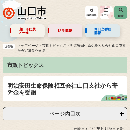
山口市防災
休日当番医
防災情報
メール
情報
トップページ
>
市政トピックス
>
明治安田生命保険相互会社山口支社
現在地
から寄附金を受贈
市政トピックス
明治安田生命保険相互会社山口支社から寄
附金を受贈
ページ内目次
更新日：2022年10月25日更新