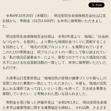
令和4年10月20日（木曜日）、明治安田生命保険相互会社山口支
社様から、寄附金（52万4,500円）を本市に御寄附いただきまし
た。
明治安田生命保険相互会社様は、令和2年度より、地域に「社会的
なつながり」を提供し、より豊かな地域社会づくりに貢献すること
を目的として、「地元の元気プロジェクト」を展開されています。
このたびの寄附金は、同プロジェクトの一環として取り組まれてい
る「私の地元応援募金※」により、新型コロナウイルス感染症の拡
大下における社会貢献活動の一環として、本市に御寄附いただいた
ものです。
久保孝山口営業所長は「地域住民の皆様の健康づくりや暮らしの
充実に向けた事業の一助としていただきたい。今後も、地域が活気
あふれる場所であってほしいという思いを持って、引き続き事業を
展開していきたい」と寄附された思いを語られました。
寄附金を受け取った伊藤市長は「令和2年1月に、明治安田生命様
と本市は健康増進に関する連携協定を締結し、それ以降、さまざま