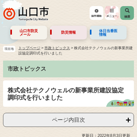
山口市防災
休日当番医
防災情報
メール
情報
トップページ
>
市政トピックス
>
株式会社テクノウェルの新事業所建
現在地
設協定調印式を行いました
市政トピックス
株式会社テクノウェルの新事業所建設協定
調印式を行いました
ページ内目次
更新日：2022年8月3日更新