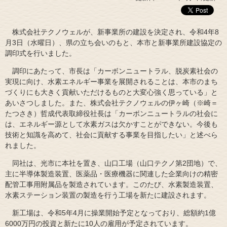
株式会社テクノウェルが、新事業所の建設を決定され、令和4年8
月3日（水曜日）、県の立ち会いのもと、本市と新事業所建設協定の
調印式を行いました。
調印にあたって、市長は「カーボンニュートラル、脱炭素社会の
実現に向け、水素エネルギー事業を展開されることは、本市のまち
づくりにも大きく貢献いただけるものと大変心強く思っている」と
あいさつしました。また、株式会社テクノウェルの伊ヶ崎（※崎＝
たつさき）哲成代表取締役社長は「カーボンニュートラルの社会に
は、エネルギー源として水素ガスは欠かすことができない。今後も
技術と知識を高めて、社会に貢献する事業を目指したい」と述べら
れました。
同社は、光市に本社を置き、山口工場（山口テクノ第2団地）で、
主に半導体製造装置、医薬品・医療機器に関連した企業向けの精密
配管工事用附属品を製造されています。このたび、水素製造装置、
水素ステーション装置の製造を行う工場を新たに建設されます。
新工場は、令和5年4月に操業開始予定となっており、総額約1億
6000万円の投資と新たに10人の雇用が予定されています。