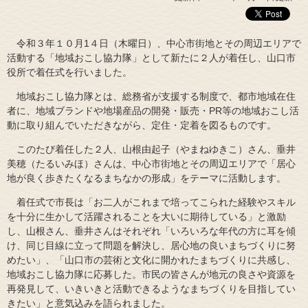
令和３年１０月1４日（木曜日）、中心市街地とその周辺エリアで
活動する「地域おこし協力隊」として新たに２人が着任し、山口市
役所で着任式を行いました。
地域おこし協力隊とは、総務省が支援する制度で、都市地域在住
者に、地域ブランドや地場産品の開発・販売・PR等の地域おこし活
動に取り組んでいただきながら、定住・定着を図るものです。
このたび着任した２人、山根由起子（やまねゆきこ）さん、垂井
美穂（たるいみほ）さんは、中心市街地とその周辺エリアで「居心
地が良く歩きたくなるまちなかの形成」をテーマに活動します。
着任式で市長は「お二人がこれまで培ってこられた経験やスキル
を十分に生かして活躍されることを大いに期待している」と激励
し、山根さん、垂井さんはそれぞれ「いろいろな年代の方に耳を傾
け、同じ目線に立って問題を解決し、居心地の良いまちづくりに努
めたい」、「山口市の芸術と文化に開かれたまちづくりに共感し、
地域おこし協力隊に応募した。市民の皆さんが地元の良さや資源を
再発見して、いきいきと活動できるようなまちづくりを目指してい
きたい」と意気込みを語られました。