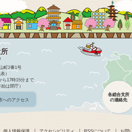
役所
9
亀山町2番1号
（代表）
ら17時15分まで
年始は閉庁）
各総合支所
市へのアクセス
の連絡先
個人情報保護
アクセシビリティ
RSSについて
お問