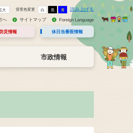
読み上げる
背景色変更
拡大
白
黒
青
方へ
サイトマップ
Foreign Language
防災情報
休日当番医
情報
市政情報