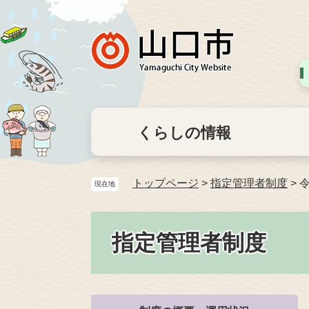
くらしの情報
トップページ
>
指定管理者制度
>
現在地
指定管理者制度