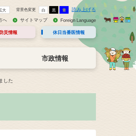
読み上げる
背景色変更
拡大
白
黒
青
方へ
サイトマップ
Foreign Language
防災情報
休日当番医
情報
市政情報
ました