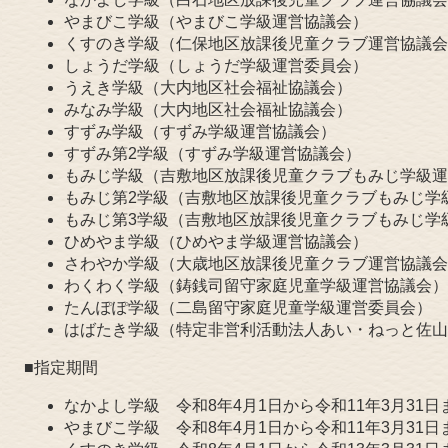
​やまびこ学級（やまびこ学級運営協議会）
くすのき学級（仁保地区放課後児童クラブ運営協議会
しょうだ学級（しょうだ学級運営委員会）
うえき学級（大内地区社会福祉協議会）
みなみ学級（大内地区社会福祉協議会）
すずみ学級（すずみ学級運営協議会）
すずみ第2学級（すずみ学級運営協議会）
もみじ学級（吉敷地区放課後児童クラブもみじ学級運
もみじ第2学級（吉敷地区放課後児童クラブもみじ学
もみじ第3学級（吉敷地区放課後児童クラブもみじ学
ひめやま学級（ひめやま学級運営協議会）
さわやか学級（大歳地区放課後児童クラブ運営協議会
わくわく学級（鋳銭司留守家庭児童学級運営協議会）
たんぽぽ学級（二島留守家庭児童学級運営委員会）
はばたき学級（特定非営利活動法人あい・ねっと佐山
■指定期間
なかよし学級 令和8年4月1日から令和11年3月31日
やまびこ学級 令和8年4月1日から令和11年3月31日