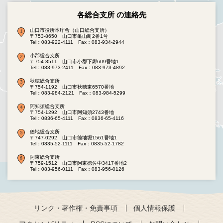
各総合支所 の連絡先
山口市役所本庁舎（山口総合支所）
〒753-8650 山口市亀山町2番1号
Tel：083-922-4111
Fax：083-934-2944
小郡総合支所
〒754-8511 山口市小郡下郷609番地1
Tel：083-973-2411
Fax：083-973-4892
秋穂総合支所
〒754-1192 山口市秋穂東6570番地
Tel：083-984-2121
Fax：083-984-5299
阿知須総合支所
〒754-1292 山口市阿知須2743番地
Tel：0836-65-4111
Fax：0836-65-4116
徳地総合支所
〒747-0292 山口市徳地堀1561番地1
Tel：0835-52-1111
Fax：0835-52-1782
阿東総合支所
〒759-1512 山口市阿東徳佐中3417番地2
Tel：083-956-0111
Fax：083-956-0126
リンク・著作権・免責事項
個人情報保護