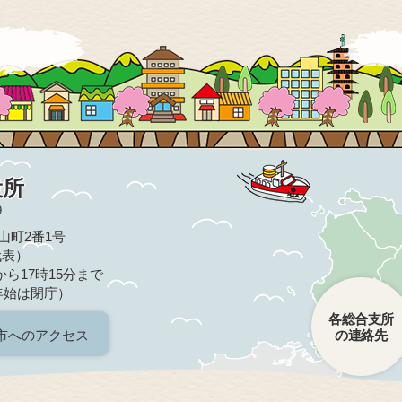
役所
9
亀山町2番1号
（代表）
ら17時15分まで
年始は閉庁）
各総合支所
市へのアクセス
の連絡先