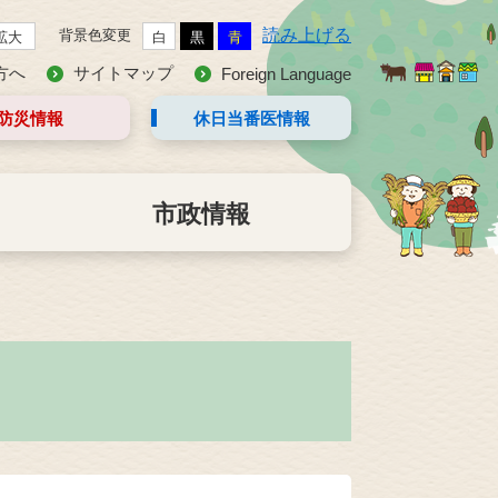
読み上げる
背景色変更
拡大
白
黒
青
方へ
サイトマップ
Foreign Language
防災情報
休日当番医
情報
市政情報