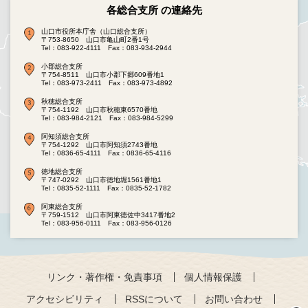
各総合支所 の連絡先
山口市役所本庁舎（山口総合支所）
〒753-8650 山口市亀山町2番1号
Tel：083-922-4111
Fax：083-934-2944
小郡総合支所
〒754-8511 山口市小郡下郷609番地1
Tel：083-973-2411
Fax：083-973-4892
秋穂総合支所
〒754-1192 山口市秋穂東6570番地
Tel：083-984-2121
Fax：083-984-5299
阿知須総合支所
〒754-1292 山口市阿知須2743番地
Tel：0836-65-4111
Fax：0836-65-4116
徳地総合支所
〒747-0292 山口市徳地堀1561番地1
Tel：0835-52-1111
Fax：0835-52-1782
阿東総合支所
〒759-1512 山口市阿東徳佐中3417番地2
Tel：083-956-0111
Fax：083-956-0126
リンク・著作権・免責事項
個人情報保護
アクセシビリティ
RSSについて
お問い合わせ