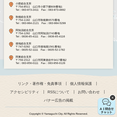
小郡総合支所
〒754-8511 山口市小郡下郷609番地1
Tel：083-973-2411
Fax：083-973-4892
秋穂総合支所
〒754-1192 山口市秋穂東6570番地
Tel：083-984-2121
Fax：083-984-5299
阿知須総合支所
〒754-1292 山口市阿知須2743番地
Tel：0836-65-4111
Fax：0836-65-4116
徳地総合支所
〒747-0292 山口市徳地堀1561番地1
Tel：0835-52-1111
Fax：0835-52-1782
阿東総合支所
〒759-1512 山口市阿東徳佐中3417番地2
Tel：083-956-0111
Fax：083-956-0126
リンク・著作権・免責事項
個人情報保護
アクセシビリティ
RSSについて
お問い合わせ
バナー広告の掲載
Copyright © Yamaguchi City. All Rights Reserved.