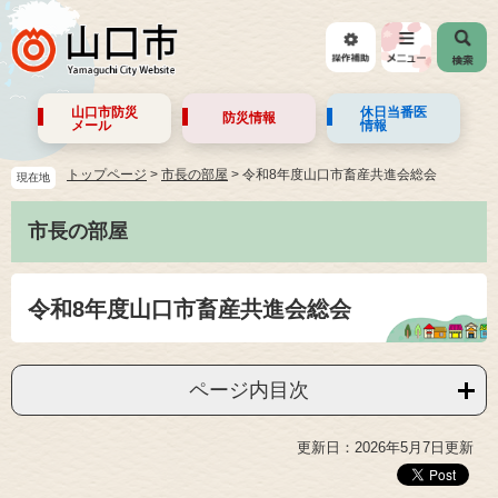
山口市防災
休日当番医
防災情報
メール
情報
トップページ
>
市長の部屋
>
令和8年度山口市畜産共進会総会
現在地
市長の部屋
令和8年度山口市畜産共進会総会
ページ内目次
更新日：2026年5月7日更新