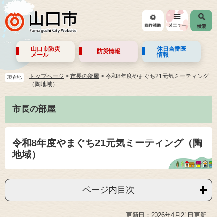
山口市防災
休日当番医
防災情報
メール
情報
トップページ
>
市長の部屋
>
令和8年度やまぐち21元気ミーティング
現在地
（陶地域）
市長の部屋
令和8年度やまぐち21元気ミーティング（陶
地域）
ページ内目次
更新日：2026年4月21日更新