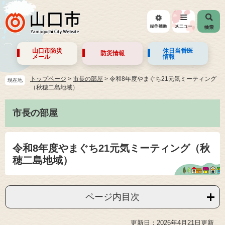
山口市防災
休日当番医
防災情報
メール
情報
トップページ
>
市長の部屋
>
令和8年度やまぐち21元気ミーティング
現在地
（秋穂二島地域）
市長の部屋
令和8年度やまぐち21元気ミーティング（秋
穂二島地域）
ページ内目次
更新日：2026年4月21日更新