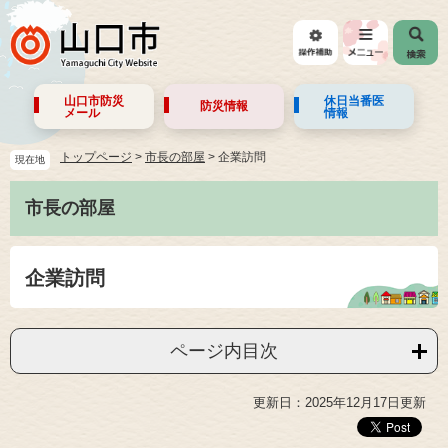
山口市防災
休日当番医
防災情報
メール
情報
トップページ
>
市長の部屋
>
企業訪問
現在地
市長の部屋
企業訪問
ページ内目次
更新日：2025年12月17日更新