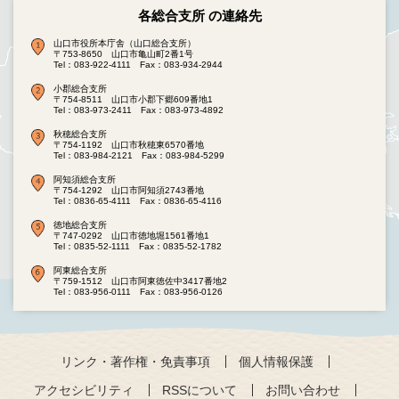
各総合支所 の連絡先
山口市役所本庁舎（山口総合支所）
〒753-8650 山口市亀山町2番1号
Tel：083-922-4111
Fax：083-934-2944
小郡総合支所
〒754-8511 山口市小郡下郷609番地1
Tel：083-973-2411
Fax：083-973-4892
秋穂総合支所
〒754-1192 山口市秋穂東6570番地
Tel：083-984-2121
Fax：083-984-5299
阿知須総合支所
〒754-1292 山口市阿知須2743番地
Tel：0836-65-4111
Fax：0836-65-4116
徳地総合支所
〒747-0292 山口市徳地堀1561番地1
Tel：0835-52-1111
Fax：0835-52-1782
阿東総合支所
〒759-1512 山口市阿東徳佐中3417番地2
Tel：083-956-0111
Fax：083-956-0126
リンク・著作権・免責事項
個人情報保護
アクセシビリティ
RSSについて
お問い合わせ