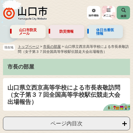
山口市防災
休日当番医
防災情報
メール
情報
トップページ
>
市長の部屋
>
山口県立西京高等学校による市長表敬訪
現在地
問（女子第３７回全国高等学校駅伝競走大会出場報告）
市長の部屋
山口県立西京高等学校による市長表敬訪問
（女子第３７回全国高等学校駅伝競走大会
出場報告）
ページ内目次