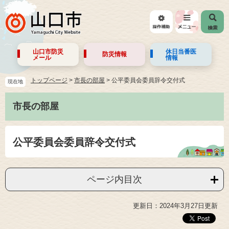
山口市防災
休日当番医
防災情報
メール
情報
トップページ
>
市長の部屋
>
公平委員会委員辞令交付式
現在地
市長の部屋
公平委員会委員辞令交付式
ページ内目次
更新日：2024年3月27日更新