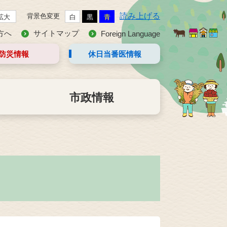
読み上げる
背景色変更
拡大
白
黒
青
方へ
サイトマップ
Foreign Language
防災情報
休日当番医
情報
市政情報