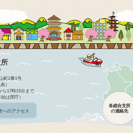
役所
9
亀山町2番1号
（代表）
ら17時15分まで
年始は閉庁）
各総合支所
市へのアクセス
の連絡先