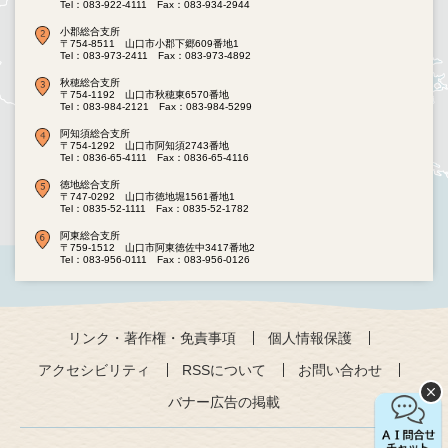
Tel：083-922-4111
Fax：083-934-2944
小郡総合支所
〒754-8511 山口市小郡下郷609番地1
Tel：083-973-2411
Fax：083-973-4892
秋穂総合支所
〒754-1192 山口市秋穂東6570番地
Tel：083-984-2121
Fax：083-984-5299
阿知須総合支所
〒754-1292 山口市阿知須2743番地
Tel：0836-65-4111
Fax：0836-65-4116
徳地総合支所
〒747-0292 山口市徳地堀1561番地1
Tel：0835-52-1111
Fax：0835-52-1782
阿東総合支所
〒759-1512 山口市阿東徳佐中3417番地2
Tel：083-956-0111
Fax：083-956-0126
リンク・著作権・免責事項
個人情報保護
アクセシビリティ
RSSについて
お問い合わせ
バナー広告の掲載