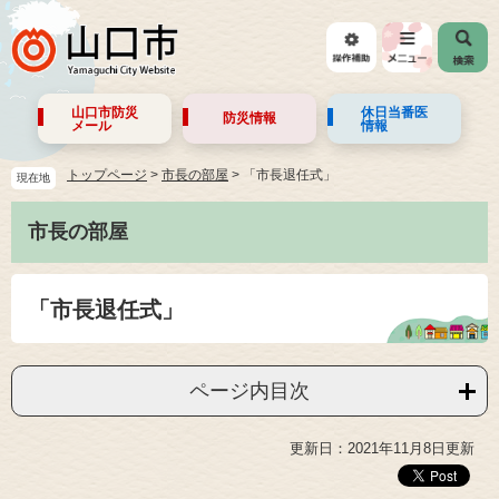
山口市防災
休日当番医
防災情報
メール
情報
トップページ
>
市長の部屋
>
「市長退任式」
現在地
市長の部屋
「市長退任式」
ページ内目次
更新日：2021年11月8日更新