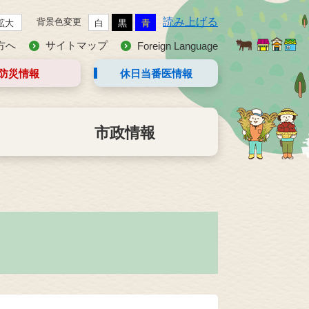
読み上げる
背景色変更
拡大
白
黒
青
方へ
サイトマップ
Foreign Language
防災情報
休日当番医
情報
市政情報