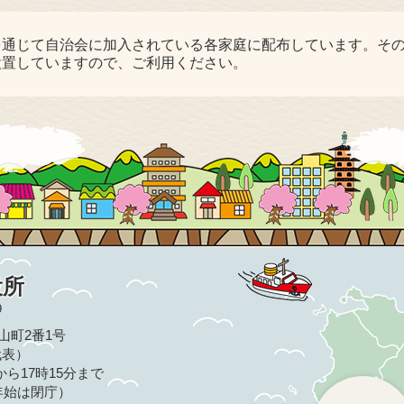
を通じて自治会に加入されている各家庭に配布しています。そ
設置していますので、ご利用ください。
役所
9
亀山町2番1号
（代表）
ら17時15分まで
年始は閉庁）