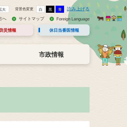
読み上げる
背景色変更
拡大
白
黒
青
方へ
サイトマップ
Foreign Language
防災情報
休日当番医
情報
市政情報