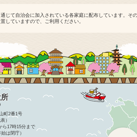
を通じて自治会に加入されている各家庭に配布しています。そ
設置していますので、ご利用ください。
役所
9
亀山町2番1号
（代表）
ら17時15分まで
年始は閉庁）