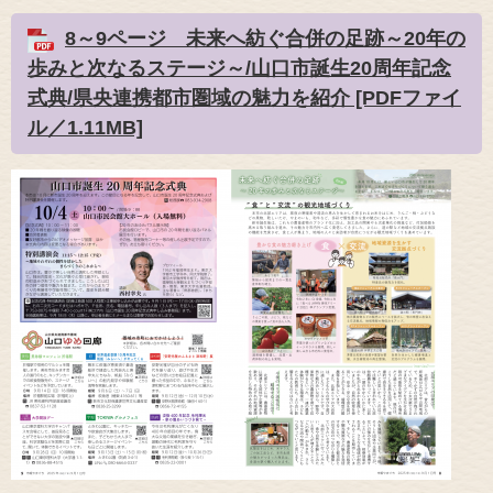
8～9ページ 未来へ紡ぐ合併の足跡～20年の
歩みと次なるステージ～/山口市誕生20周年記念
式典/県央連携都市圏域の魅力を紹介 [PDFファイ
ル／1.11MB]