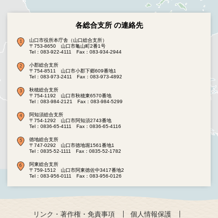
各総合支所 の連絡先
山口市役所本庁舎（山口総合支所）
〒753-8650 山口市亀山町2番1号
Tel：083-922-4111
Fax：083-934-2944
小郡総合支所
〒754-8511 山口市小郡下郷609番地1
Tel：083-973-2411
Fax：083-973-4892
秋穂総合支所
〒754-1192 山口市秋穂東6570番地
Tel：083-984-2121
Fax：083-984-5299
阿知須総合支所
〒754-1292 山口市阿知須2743番地
Tel：0836-65-4111
Fax：0836-65-4116
徳地総合支所
〒747-0292 山口市徳地堀1561番地1
Tel：0835-52-1111
Fax：0835-52-1782
阿東総合支所
〒759-1512 山口市阿東徳佐中3417番地2
Tel：083-956-0111
Fax：083-956-0126
リンク・著作権・免責事項
個人情報保護