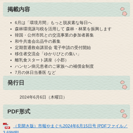
掲載内容
6月は「環境月間」もっと脱炭素な毎日へ
森林環境譲与税を活用して 森林・林業を振興します
韓国・公州市民との交流事業の参加者募集
和牛共進会出品牛の募集
定期普通救命講習会 電子申請の受付開始
移住者交流会「ゆかりびとの集い」
離乳食スタート講座（小郡）
ハンセン病元患者のご家族への補償金制度
7月の休日当番医 など
発行日
2024年6月6日（木曜日）
PDF形式
（見開き版）市報やまぐち2024年6月15日号 [PDFファイル／
3.69MB]