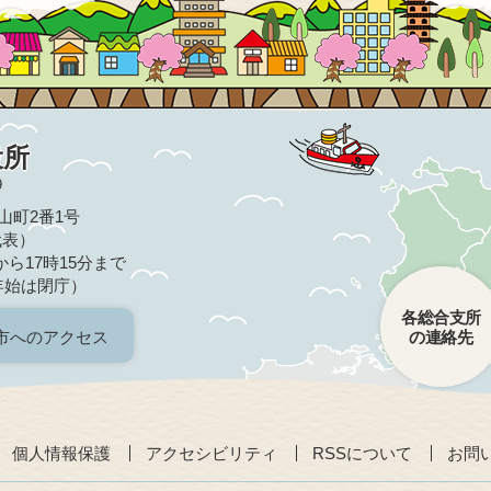
役所
9
亀山町2番1号
（代表）
ら17時15分まで
年始は閉庁）
各総合支所
市へのアクセス
の連絡先
個人情報保護
アクセシビリティ
RSSについて
お問