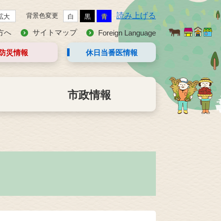
読み上げる
背景色変更
拡大
白
黒
青
方へ
サイトマップ
Foreign Language
防災情報
休日当番医
情報
市政情報