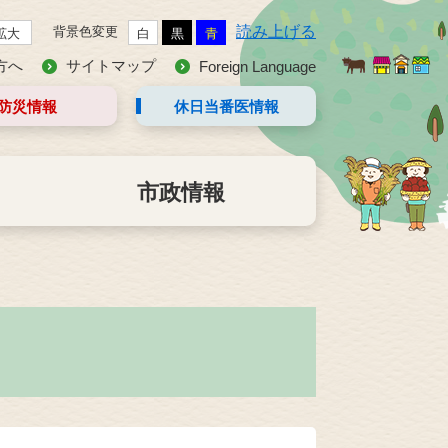
読み上げる
背景色変更
拡大
白
黒
青
方へ
サイトマップ
Foreign Language
防災情報
休日当番医
情報
市政情報