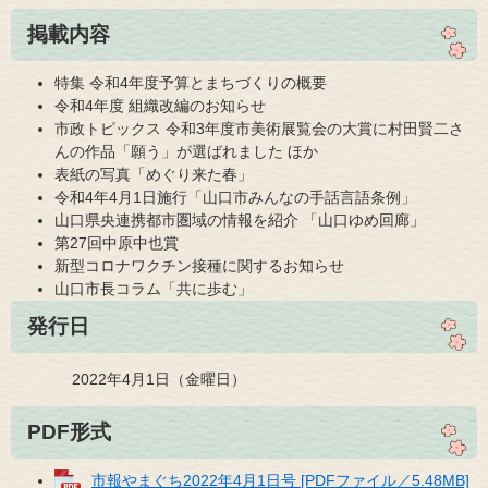
掲載内容
特集 令和4年度予算とまちづくりの概要
令和4年度 組織改編のお知らせ
市政トピックス 令和3年度市美術展覧会の大賞に村田賢二さ
んの作品「願う」が選ばれました ほか
表紙の写真「めぐり来た春」
令和4年4月1日施行「山口市みんなの手話言語条例」
山口県央連携都市圏域の情報を紹介 「山口ゆめ回廊」
第27回中原中也賞
新型コロナワクチン接種に関するお知らせ
山口市長コラム「共に歩む」
発行日
2022年4月1日（金曜日）
PDF形式
市報やまぐち2022年4月1日号 [PDFファイル／5.48MB]