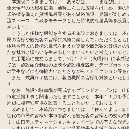
本施設につきましては、「あそびば」、「まなびば」、
全天候型の大屋根広場、通称こんこん広場をはじめ、趣の
式浴槽を備えた貸切風呂等がある温浴施設、足湯が楽しめ
流スペース、白狐をモチーフとした特徴的な遊具等を設置
ざいます。
こうした多様な機能を有する本施設におきましては、本
民の皆様や観光客の皆様に気軽に楽しんでいただくととも
体験や市民の皆様の世代を超えた交流や観光客の皆様との
たな魅力と賑わいを生み出してまいりたいと考えていると
供用開始に先立ちまして、5月２７日（火曜日）に落成記
ては、施設紹介動画の上映や施設概要説明、テープカット
の学生などにも御協力いただきながらアトラクション等も
また、式典終了後には、報道機関の皆様を対象といたし
す。
なお、施設の駐車場が完成するグランドオープンは、山
市道拡幅工事も関連いたしますことから、本年１１月を予
周辺に臨時駐車場を設置することといたしております。
改めまして、本施設につきましては、「住んでよし・訪
世代の市民の皆様や本市を訪れる観光客の皆様との交流の
ます山口デスティネーションキャンペーンでの有力な観光
してまいりますとともに、その誘客効果を市域全体への好