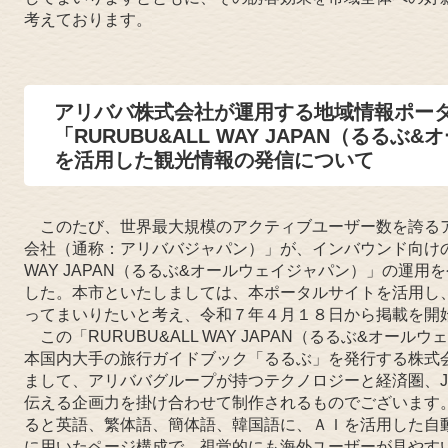
考えております。
アリババ株式会社が運用する地域情報ポー
「RURUBU&ALL WAY JAPAN（るる
を活用した観光情報の発信について
このたび、世界最大規模のアクティブユーザー数を誇る
会社（通称：アリババジャパン）」が、インバウンド向けの地
WAY JAPAN（るるぶ&オールウェイジャパン）」の運
した。本市といたしましては、本ポータルサイトを活用し
ってまいりたいと考え、令和７年４月１８日から掲載を開
この「RURUBU&ALL WAY JAPAN（るるぶ&オー
本国内大手の旅行ガイドブック「るるぶ」を発行する株式会
まして、アリババグループが持つテクノロジーと経済圏、J
伝える企画力を掛け合わせて制作されるものでございます
ると英語、繁体語、簡体語、韓国語に、ＡＩを活用した自
に用いたページ構成で、視覚的にも海外ユーザーが見やす