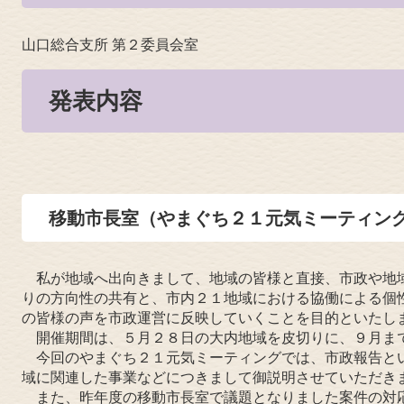
山口総合支所 第２委員会室
発表内容
移動市長室（やまぐち２１元気ミーティン
私が地域へ出向きまして、地域の皆様と直接、市政や地
りの方向性の共有と、市内２１地域における協働による個
の皆様の声を市政運営に反映していくことを目的といたし
開催期間は、５月２８日の大内地域を皮切りに、９月ま
今回のやまぐち２１元気ミーティングでは、市政報告と
域に関連した事業などにつきまして御説明させていただき
また、昨年度の移動市長室で議題となりました案件の対