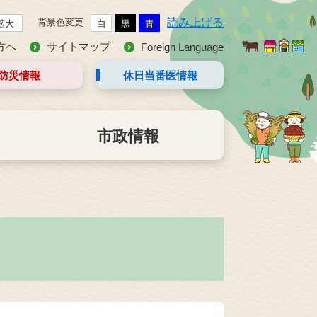
読み上げる
背景色変更
拡大
白
黒
青
方へ
サイトマップ
Foreign Language
防災情報
休日当番医
情報
市政情報