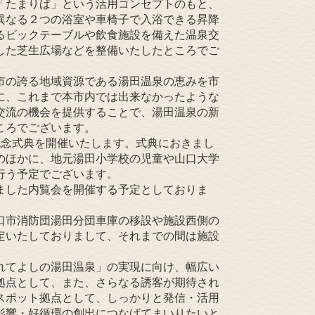
「たまりば」という活用コンセプトのもと、
異なる２つの浴室や車椅子で入浴できる昇降
るビックテーブルや飲食施設を備えた温泉交
した芝生広場などを整備いたしたところでご
市の誇る地域資源である湯田温泉の恵みを市
に、これまで本市内では出来なかったような
交流の機会を提供することで、湯田温泉の新
ころでございます。
念式典を開催いたします。式典におきまし
のほかに、地元湯田小学校の児童や山口大学
行う予定でございます。
ました内覧会を開催する予定としておりま
口市消防団湯田分団車庫の移設や施設西側の
定いたしておりまして、それまでの間は施設
れてよしの湯田温泉」の実現に向け、幅広い
拠点として、また、さらなる誘客が期待され
スポット拠点として、しっかりと発信・活用
影響・好循環の創出につなげてまいりたいと