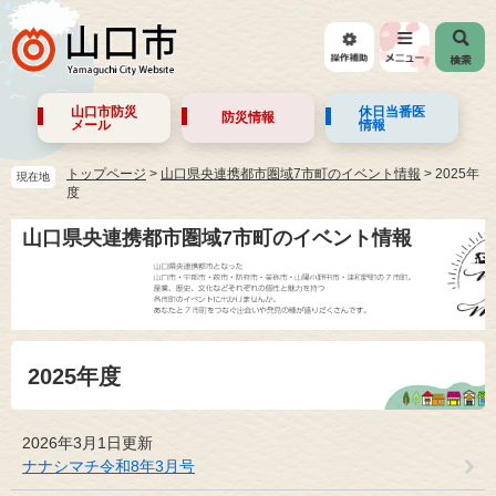
山口市防災
休日当番医
防災情報
メール
情報
トップページ
>
山口県央連携都市圏域7市町のイベント情報
>
2025年
現在地
度
山口県央連携都市圏域7市町のイベント情報
2025年度
2026年3月1日更新
ナナシマチ令和8年3月号