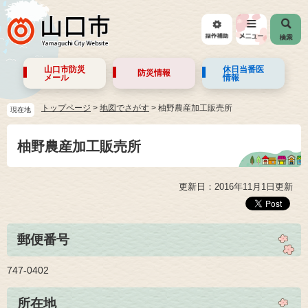
山口市防災
休日当番医
防災情報
メール
情報
トップページ
>
地図でさがす
>
柚野農産加工販売所
現在地
柚野農産加工販売所
更新日：2016年11月1日更新
郵便番号
747-0402
所在地