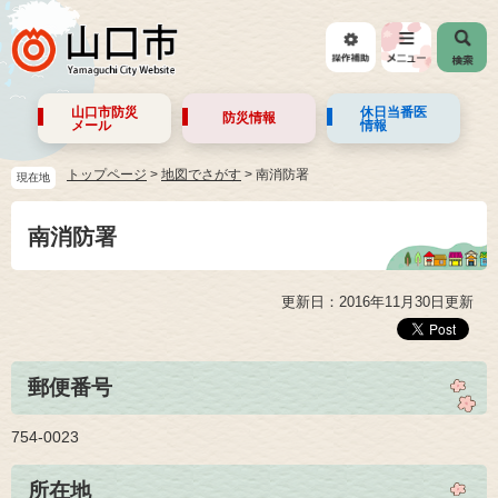
山口市防災
休日当番医
防災情報
メール
情報
トップページ
>
地図でさがす
>
南消防署
現在地
南消防署
更新日：2016年11月30日更新
郵便番号
754-0023
所在地