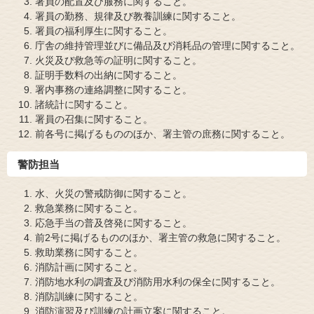
署員の配置及び服務に関すること。
署員の勤務、規律及び教養訓練に関すること。
署員の福利厚生に関すること。
庁舎の維持管理並びに備品及び消耗品の管理に関すること。
火災及び救急等の証明に関すること。
証明手数料の出納に関すること。
署内事務の連絡調整に関すること。
諸統計に関すること。
署員の召集に関すること。
前各号に掲げるもののほか、署主管の庶務に関すること。
警防担当
水、火災の警戒防御に関すること。
救急業務に関すること。
応急手当の普及啓発に関すること。
前2号に掲げるもののほか、署主管の救急に関すること。
救助業務に関すること。
消防計画に関すること。
消防地水利の調査及び消防用水利の保全に関すること。
消防訓練に関すること。
消防演習及び訓練の計画立案に関すること。