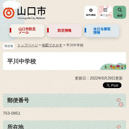
山口市防災
休日当番医
防災情報
メール
情報
トップページ
>
地図でさがす
>
平川中学校
現在地
平川中学校
更新日：2022年8月29日更新
郵便番号
753-0851
所在地