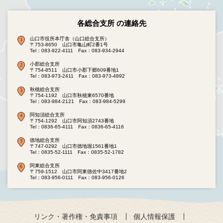
各総合支所 の連絡先
山口市役所本庁舎（山口総合支所）
〒753-8650 山口市亀山町2番1号
Tel：083-922-4111
Fax：083-934-2944
小郡総合支所
〒754-8511 山口市小郡下郷609番地1
Tel：083-973-2411
Fax：083-973-4892
秋穂総合支所
〒754-1192 山口市秋穂東6570番地
Tel：083-984-2121
Fax：083-984-5299
阿知須総合支所
〒754-1292 山口市阿知須2743番地
Tel：0836-65-4111
Fax：0836-65-4116
徳地総合支所
〒747-0292 山口市徳地堀1561番地1
Tel：0835-52-1111
Fax：0835-52-1782
阿東総合支所
〒759-1512 山口市阿東徳佐中3417番地2
Tel：083-956-0111
Fax：083-956-0126
リンク・著作権・免責事項
個人情報保護