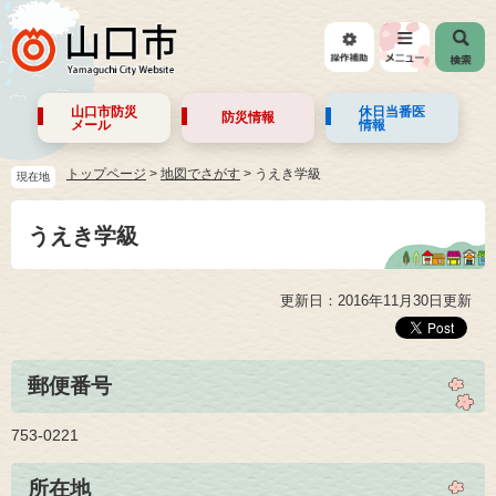
山口市防災
休日当番医
防災情報
メール
情報
トップページ
>
地図でさがす
>
うえき学級
現在地
うえき学級
更新日：2016年11月30日更新
郵便番号
753-0221
所在地