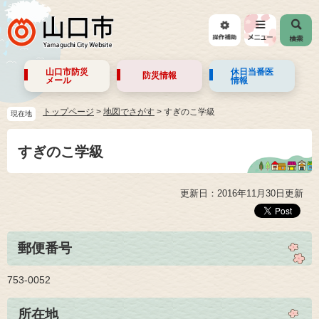
山口市防災
休日当番医
防災情報
メール
情報
トップページ
>
地図でさがす
>
すぎのこ学級
現在地
すぎのこ学級
更新日：2016年11月30日更新
郵便番号
753-0052
所在地